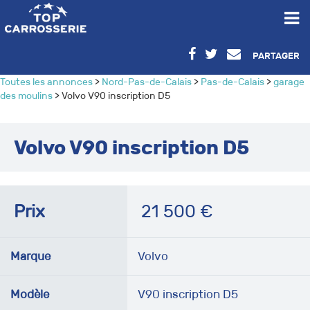
PARTAGER
Toutes les annonces
>
Nord-Pas-de-Calais
>
Pas-de-Calais
>
garage
des moulins
> Volvo V90 inscription D5
Volvo V90 inscription D5
Prix
21 500
€
Marque
Volvo
Modèle
V90 inscription D5