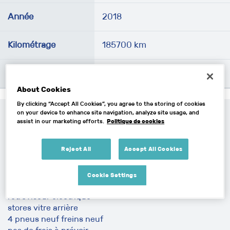
Année
2018
Kilométrage
185700 km
Énergie
Diesel
About Cookies
By clicking “Accept All Cookies”, you agree to the storing of cookies
on your device to enhance site navigation, analyze site usage, and
Description
Politique de cookies
assist in our marketing efforts.
Vends Volvo V90 D5 inscription 235ch
Reject All
Accept All Cookies
interieur cuir siege électrique à mémoire
GPS Téléphone Bluetooth
coffre électrique
Cookie Settings
ouverture mains libre
rétroviseur électrique
stores vitre arrière
4 pneus neuf freins neuf