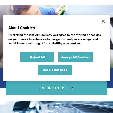
About Cookies
By clicking “Accept All Cookies”, you agree to the storing of cookies
on your device to enhance site navigation, analyze site usage, and
Politique de cookies
assist in our marketing efforts.
Reject All
Accept All Cookies
Découvrez
nos services
Cookie Settings
EN LIRE PLUS