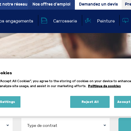
’emploi - Assistant c
z notre réseau
Nos offres d’emploi
Demandez un devis
Pr
os engagements
Carrosserie
Peinture
ookies
 “Accept All Cookies”, you agree to the storing of cookies on your device to enhance
Politique de cookies
analyze site usage, and assist in our marketing efforts.
 Settings
Reject All
Accept 