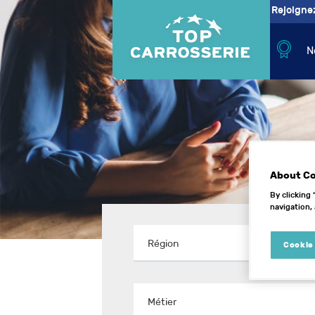
Offres d
Rejoigne
N
About C
By clicking
navigation, 
Cookie