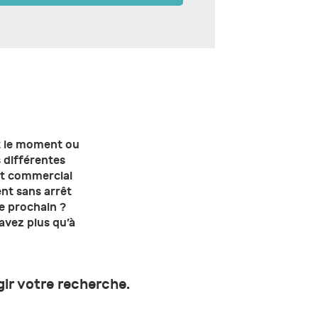
st le moment ou
s différentes
ant commercial
ent sans arrêt
e prochain ?
avez plus qu’à
gir votre recherche.