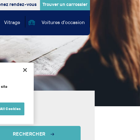
ommercial
enez rendez-vous
Trouver un carrossier
Vitrage
Voitures d’occasion
 site
All Cookies
RECHERCHER